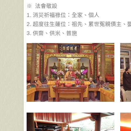
※ 法會敬設
1. 消災祈福祿位：全家、個人
2. 超度往生蓮位：祖先、累世冤親債主、
3. 供齋、供米、普施