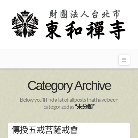
Navi
Category Archive
Below you'll find a list of all posts that have been
categorized as
“未分類”
傳授五戒菩薩戒會