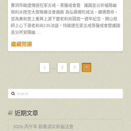
曹洞宗啟建傳授在家五戒、菩薩戒會暨 護國息災祈福陽幽
兩利水陸空大齋殊勝法會通啟 為弘揚佛陀戒法，續佛慧命，
並為東和堂上重興上源下靈老和尚圓寂一週年紀念、開山祖
師上心下源老和尚135法誕，特啟建在家五戒菩薩戒會暨護國
息災祈安陽幽 …
繼續閱讀
1
...
2
3
4
Search
近期文章
2026 丙午年 新春消災祈福法會